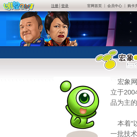
|
|
注册
│
登录
官网首页
会员中心
购卡
宏象网
立于20
品为主
本着"
一批技